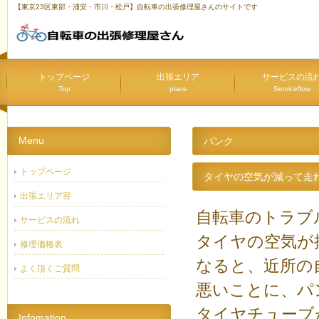
【東京23区東部・浦安・市川・松戸】自転車の出張修理屋さんのサイトです
トップページ
出張エリア
サービスの流
Top
place
Serviceflow
Menu
パンク
トップページ
タイヤの空気が減って走
出張エリア容
自転車のトラブ
サービスの流れ
タイヤの空気が
修理価格表
なると、近所の
よく頂くご質問
悪いことに、パ
タイヤチュー
Infomation