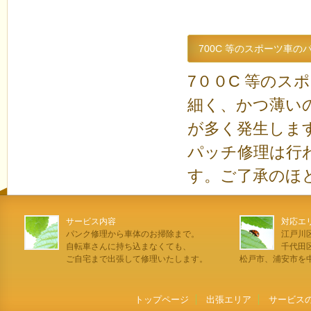
700C 等のスポーツ車
7００C 等の
細く、かつ薄い
が多く発生しま
パッチ修理は行
す。ご了承のほ
サービス内容
対応エ
パンク修理から車体のお掃除まで。
江戸川
自転車さんに持ち込まなくても、
千代田
ご自宅まで出張して修理いたします。
松戸市、浦安市を
トップページ
出張エリア
サービス