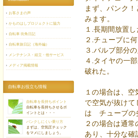
まず、パンク！
お客さまの声
みます。
かものはしプロジェクトに協力
１.長期間放置
自転車 街角日記
２.チューブに
自転車旅日記（海外編）
３.バルブ部分
メンテナンス・組立・他サービス
４.タイヤの一
メディア掲載情報
破れた。
自転車お役立ち情報
１の場合は、空
で空気が抜けて
自転車を長持ちポイント
自転車を長持ちさせるポ
は チューブの
イントとは・・・
パンクしにくい乗り方
２の場合は通常
まずは、空気圧チェック
あり、十分な確
をマメにしましょう。